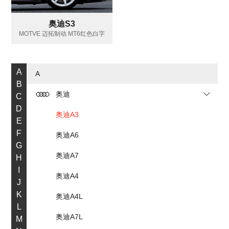
奥迪S3
MOTVE 迈拓制动 MT6红色白字
A
A
B
奥迪
C
D
奥迪A3
E
F
奥迪A6
G
奥迪A7
H
I
奥迪A4
J
K
奥迪A4L
L
奥迪A7L
M