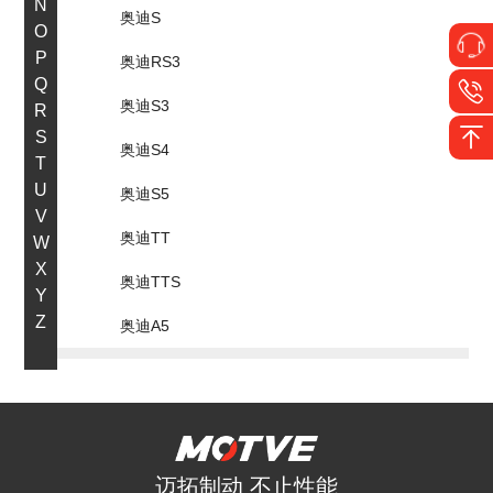
N
奥迪S
O
P
奥迪RS3
Q
奥迪S3
R
S
奥迪S4
T
U
奥迪S5
V
奥迪TT
W
X
奥迪TTS
Y
Z
奥迪A5
B
宝马
保时捷
迈拓制动 不止性能