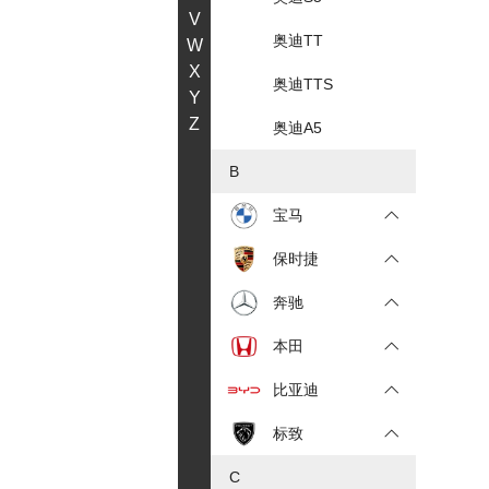
V
奥迪TT
W
X
奥迪TTS
Y
Z
奥迪A5
B
宝马
保时捷
奔驰
本田
比亚迪
标致
C