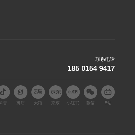
捷豹
K
凯迪拉克
L
乐道
联系电话
雷克萨斯
185 0154 9417
理想
领克
路虎
抖音
抖店
天猫
京东
小红书
微信
B站
M
马自达