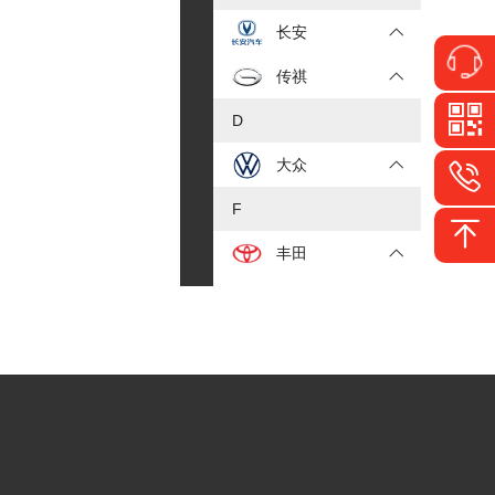
长安
传祺
D
大众
F
丰田
福特
J
JEEP
吉利
极氪