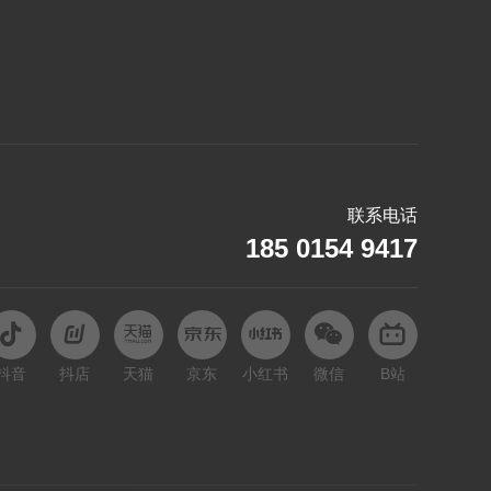
M
马自达
玛莎拉蒂
名爵
N
联系电话
哪吒
185 0154 9417
O
欧拉
Q
抖音
抖店
天猫
京东
小红书
微信
B站
起亚
S