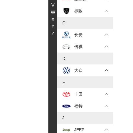
V
标致
W
X
C
Y
Z
长安
传祺
D
大众
F
丰田
福特
J
JEEP