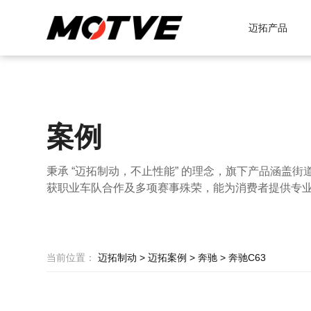
迈拓产品
案例
秉承 “迈拓制动，不止性能” 的理念，旗下产品涵盖街
获职业车队合作及多项赛事殊荣，能为消费者提供专
当前位置：
迈拓制动
>
迈拓案例
>
奔驰
>
奔驰C63