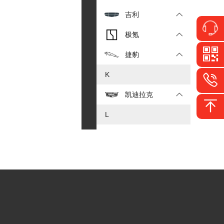
吉利
极氪
捷豹
K
凯迪拉克
L
乐道
雷克萨斯
理想
领克
路虎