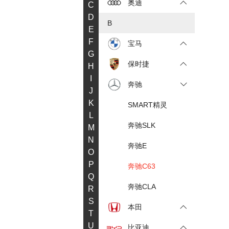
奥迪
C
D
B
E
F
宝马
G
保时捷
H
I
奔驰
J
K
SMART精灵
L
奔驰SLK
M
N
奔驰E
O
P
奔驰C63
Q
奔驰CLA
R
S
本田
T
U
比亚迪