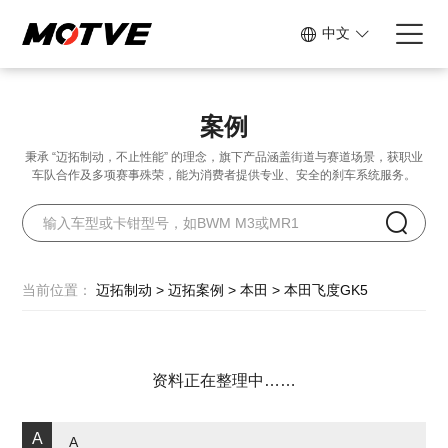
中文
案例
秉承 “迈拓制动，不止性能” 的理念，旗下产品涵盖街道与赛道场景，
获职业
车队合作及多项赛事殊荣，能为消费者提供专业、安全的刹车系统服务。
当前位置：
迈拓制动
>
迈拓案例
>
本田
>
本田飞度GK5
资料正在整理中……
A
A