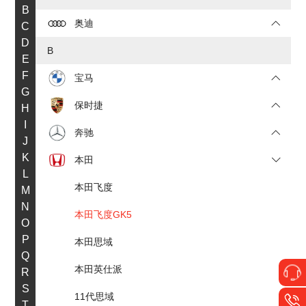
B
奥迪
C
D
B
E
F
宝马
G
保时捷
H
I
奔驰
J
K
本田
L
本田飞度
M
N
本田飞度GK5
O
P
本田思域
Q
本田英仕派
R
S
11代思域
T