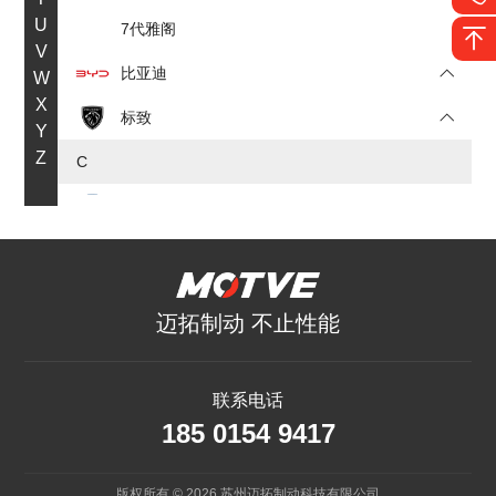
U
7代雅阁
V
比亚迪
W
X
标致
Y
Z
C
长安
传祺
D
迈拓制动 不止性能
大众
F
联系电话
185 0154 9417
丰田
福特
版权所有 © 2026 苏州迈拓制动科技有限公司