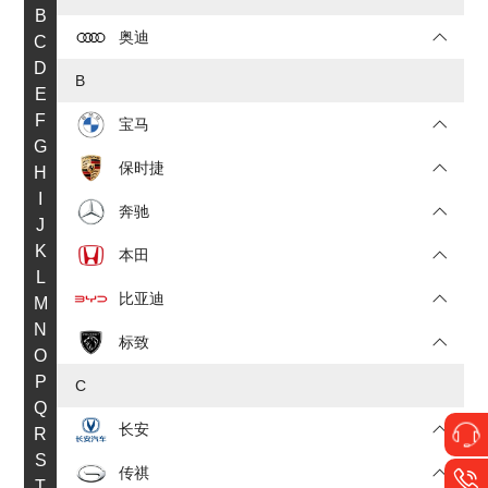
B
奥迪
C
D
B
E
F
宝马
G
保时捷
H
I
奔驰
J
K
本田
L
比亚迪
M
N
标致
O
P
C
Q
长安
R
S
传祺
T