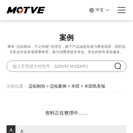
中文
案例
秉承 “迈拓制动，不止性能” 的理念，旗下产品涵盖街道与赛道场景，
获职业
车队合作及多项赛事殊荣，能为消费者提供专业、安全的刹车系统服务。
当前位置：
迈拓制动
>
迈拓案例
>
丰田
>
丰田凯美瑞
资料正在整理中……
A
A