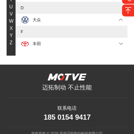
U
D
V
大众
W
X
F
Y
Z
丰田
丰田86
丰田Supra
丰田汉兰达
迈拓制动 不止性能
丰田凯美瑞
丰田陆放
联系电话
185 0154 9417
皇冠
福特
版权所有 © 2026 苏州迈拓制动科技有限公司