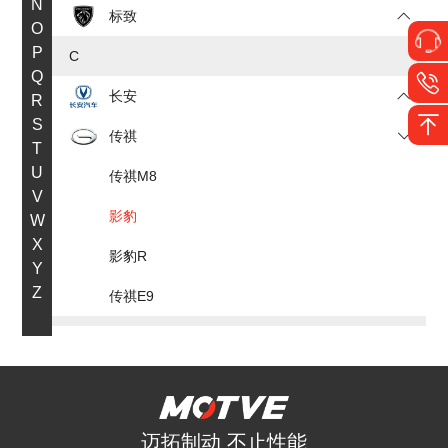
N
标致
O
P
C
Q
长安
R
S
传祺
T
U
传祺M8
V
影豹
W
X
影豹R
Y
Z
传祺E9
D
大众
F
迈拓制动 不止性能