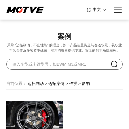
中文
案例
秉承 “迈拓制动，不止性能” 的理念，旗下产品涵盖街道与赛道场景，
获职业
车队合作及多项赛事殊荣，能为消费者提供专业、安全的刹车系统服务。
当前位置：
迈拓制动
>
迈拓案例
>
传祺
>
影豹