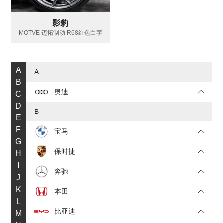
影豹
MOTVE 迈拓制动 R68红色白字
A
A
B
奥迪
C
D
B
E
F
宝马
G
保时捷
H
I
奔驰
J
K
本田
L
比亚迪
M