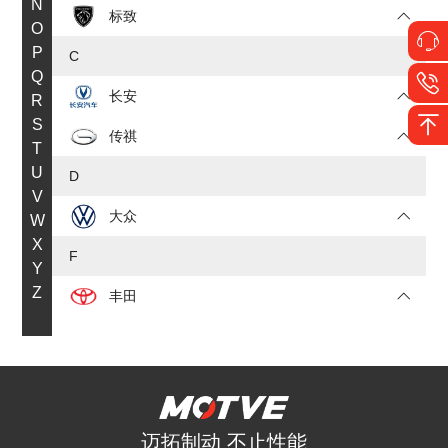
N
标致
O
P
C
Q
长安
R
S
传祺
T
U
D
V
大众
W
X
F
Y
Z
丰田
福特
J
JEEP
迈拓制动 不止性能