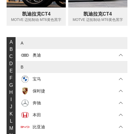
凯迪拉克CT4
凯迪拉克CT4
MOTVE 迈拓制动 MT6黄色黑字
MOTVE 迈拓制动 MT6黄色黑字
A
A
B
奥迪
C
D
B
E
F
宝马
G
保时捷
H
I
奔驰
J
K
本田
L
比亚迪
M