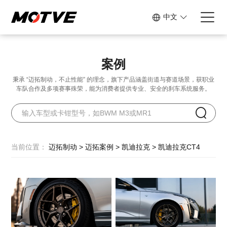
中文
案例
秉承 “迈拓制动，不止性能” 的理念，旗下产品涵盖街道与赛道场景，
获职业
车队合作及多项赛事殊荣，能为消费者提供专业、安全的刹车系统服务。
当前位置：
迈拓制动
>
迈拓案例
>
凯迪拉克
>
凯迪拉克CT4