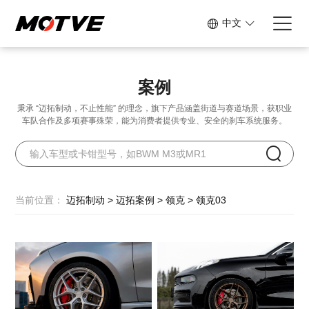
中文
案例
秉承 “迈拓制动，不止性能” 的理念，旗下产品涵盖街道与赛道场景，
获职业
车队合作及多项赛事殊荣，能为消费者提供专业、安全的刹车系统服务。
当前位置：
迈拓制动
>
迈拓案例
>
领克
>
领克03