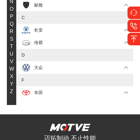
N
标致
O
P
C
Q
长安
R
S
传祺
T
U
D
V
大众
W
X
F
Y
Z
丰田
福特
J
JEEP
迈拓制动 不止性能