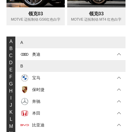
领克03
领克03
MOTVE 迈拓制动 GS6红色白字
MOTVE 迈拓制动 MT4 红色白字
A
A
B
奥迪
C
D
B
E
F
宝马
G
保时捷
H
I
奔驰
J
K
本田
L
比亚迪
M