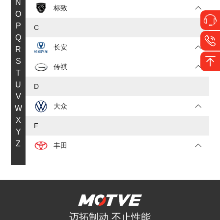
N
标致
O
P
C
Q
长安
R
S
传祺
T
U
D
V
大众
W
X
F
Y
Z
丰田
福特
J
JEEP
迈拓制动 不止性能