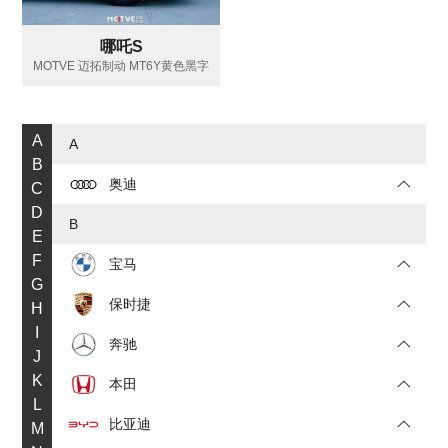
哪吒S
MOTVE 迈拓制动 MT6Y黄色黑字
A
A
B
奥迪
C
D
B
E
F
宝马
G
保时捷
H
I
奔驰
J
K
本田
L
比亚迪
M