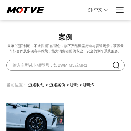
中文
案例
秉承 “迈拓制动，不止性能” 的理念，旗下产品涵盖街道与赛道场景，
获职业
车队合作及多项赛事殊荣，能为消费者提供专业、安全的刹车系统服务。
当前位置：
迈拓制动
>
迈拓案例
>
哪吒
>
哪吒S