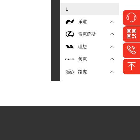
L
乐道
雷克萨斯
理想
领克
路虎
M
马自达
玛莎拉蒂
名爵
N