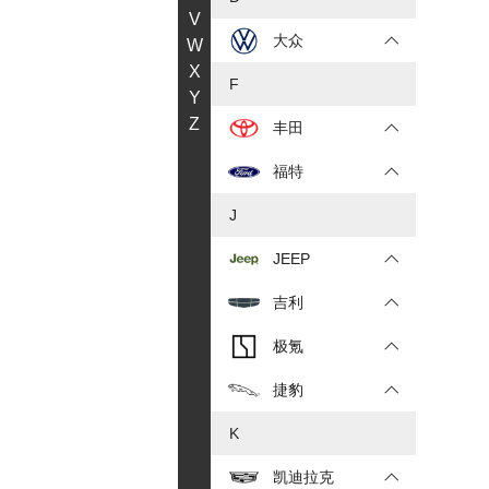
V
大众
W
X
F
Y
Z
丰田
福特
J
JEEP
吉利
极氪
捷豹
K
凯迪拉克