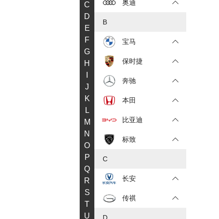
奥迪
C
D
B
E
F
宝马
G
保时捷
H
I
奔驰
J
K
本田
L
比亚迪
M
N
标致
O
P
C
Q
长安
R
S
传祺
T
U
D