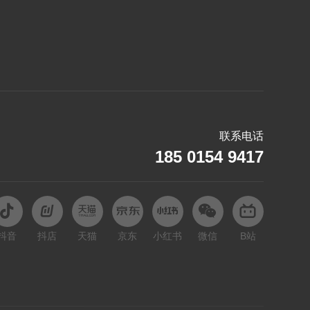
哪吒
O
欧拉
Q
起亚
联系电话
S
185 0154 9417
赛力斯
深蓝
斯巴鲁
抖音
抖店
天猫
京东
小红书
微信
B站
T
坦克