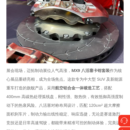
MX9 八活塞卡钳套装
展会现场，迈拓制动展位人气高涨，
作为核
心展品重磅亮相，成为全场焦点。这款专为中大型 SUV 及新能源
航空铝合金一体锻造工艺
重车打造的旗舰产品，采用
，搭配
400mm 高碳热处理弧线盘，刚性强、散热快，有效抵御高强度制
动下的热衰风险。八活塞对称布局设计，匹配 120cm² 超大摩擦
面积刹车片，制动力输出线性稳定、响应迅捷，无论是赛道激烈
竞技还是日常高速驾驶，都能带来精准可控的制动体验，完美适