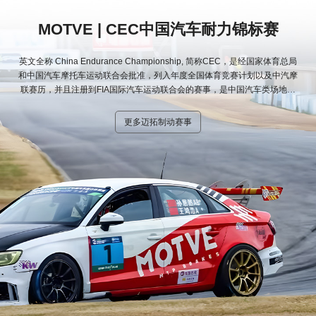
MOTVE | CEC中国汽车耐力锦标赛‌
英文全称 China Endurance Championship, 简称CEC，是经国家体育总局
和中国汽车摩托车运动联合会批准，列入年度全国体育竞赛计划以及中汽摩
联赛历，并且注册到FIA国际汽车运动联合会的赛事，是中国汽车类场地赛
唯一一项耐力锦标赛。
更多迈拓制动赛事