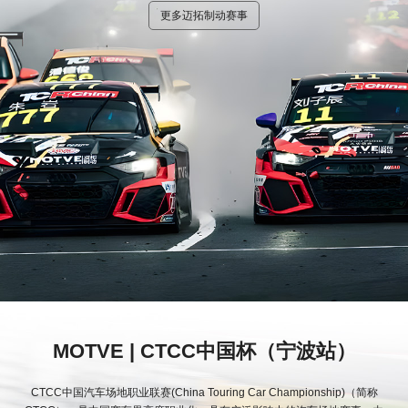
度参与和赞助合作，以高水准的竞技水平、丰富的赛车文化展示和广泛的群
更多迈拓制动赛事
众基础，持续在国家级职业赛车赛事中占据重要地位，是中国赛车运动的象
征和中国速度的代表。
MOTVE | CTCC中国杯（宁波站）
CTCC中国汽车场地职业联赛(China Touring Car Championship)（简称