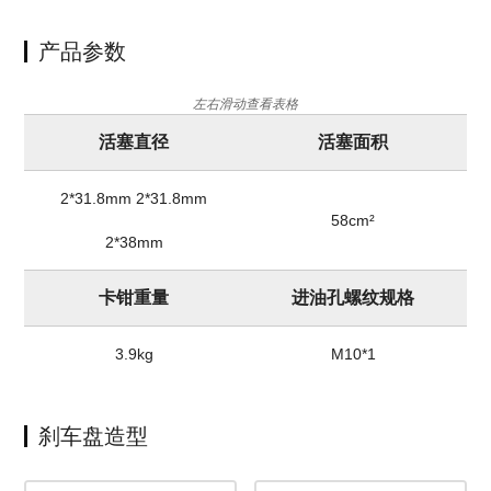
产品参数
左右滑动查看表格
活塞直径
活塞面积
2*31.8mm 2*31.8mm
58cm²
φ
2*38mm
卡钳重量
进油孔螺纹规格
3.9kg
M10*1
刹车盘造型