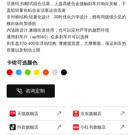
活塞结,扣帽式组合活塞，上盖高硬合金接触刹车片响应灵敏，下
盖铝轻量化铝合金活塞运动迅速
非对称结构:轻量化设计，同时优化力学设计，拥有同级很少见的
横向纵向加强筋
内油路设计,兼顾街道使用，也可以应对严苛的越野环境
通用刹车片（ap9560）众多刹车片可以选择
刹车盘370-400全浮动结构 摩擦面宽度，大摩擦面，保证刹车热
容量以及制动上限
卡钳可选颜色
咨询定制
天猫旗舰店
京东旗舰店
抖音旗舰店
小红书旗舰店